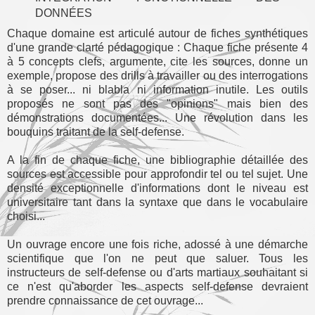
DONNÉES
Chaque domaine est articulé autour de fiches synthétiques
d'une grande clarté pédagogique : Chaque fiche présente 4
à 5 concepts clefs, argumente, cite les sources, donne un
exemple, propose des drills à travailler ou des interrogations
à se poser... ni blabla ni information inutile. Les outils
proposés ne sont pas des "opinions" mais bien des
démonstrations documentées... Une révolution dans les
bouquins traitant de la self-defense.
A la fin de chaque fiche, une bibliographie détaillée des
sources est accessible pour approfondir tel ou tel sujet. Une
densité exceptionnelle d'informations dont le niveau est
universitaire tant dans la syntaxe que dans le vocabulaire
choisi...
Un ouvrage encore une fois riche, adossé à une démarche
scientifique que l'on ne peut que saluer. Tous les
instructeurs de self-defense ou d'arts martiaux souhaitant si
ce n'est qu'aborder les aspects self-defense devraient
prendre connaissance de cet ouvrage...