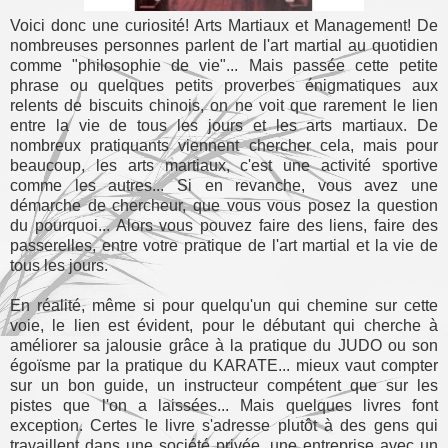
Voici donc une curiosité! Arts Martiaux et Management! De
nombreuses personnes parlent de l'art martial au quotidien
comme "philosophie de vie"... Mais passée cette petite
phrase ou quelques petits proverbes énigmatiques aux
relents de biscuits chinois, on ne voit que rarement le lien
entre la vie de tous les jours et les arts martiaux. De
nombreux pratiquants viennent chercher cela, mais pour
beaucoup, les arts martiaux, c'est une activité sportive
comme les autres... Si en revanche, vous avez une
démarche de chercheur, que vous vous posez la question
du pourquoi... Alors vous pouvez faire des liens, faire des
passerelles, entre votre pratique de l'art martial et la vie de
tous les jours.
En réalité, même si pour quelqu'un qui chemine sur cette
voie, le lien est évident, pour le débutant qui cherche à
améliorer sa jalousie grâce à la pratique du JUDO ou son
égoïsme par la pratique du KARATE... mieux vaut compter
sur un bon guide, un instructeur compétent que sur les
pistes que l'on a laissées... Mais quelques livres font
exception. Certes le livre s'adresse plutôt à des gens qui
travaillent dans une société privée, une entreprise avec un