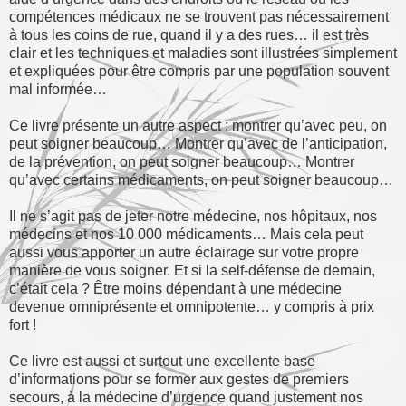
compétences médicaux ne se trouvent pas nécessairement
à tous les coins de rue, quand il y a des rues… il est très
clair et les techniques et maladies sont illustrées simplement
et expliquées pour être compris par une population souvent
mal informée…
Ce livre présente un autre aspect : montrer qu’avec peu, on
peut soigner beaucoup… Montrer qu’avec de l’anticipation,
de la prévention, on peut soigner beaucoup… Montrer
qu’avec certains médicaments, on peut soigner beaucoup…
Il ne s’agit pas de jeter notre médecine, nos hôpitaux, nos
médecins et nos 10 000 médicaments… Mais cela peut
aussi vous apporter un autre éclairage sur votre propre
manière de vous soigner. Et si la self-défense de demain,
c’était cela ? Être moins dépendant à une médecine
devenue omniprésente et omnipotente… y compris à prix
fort !
Ce livre est aussi et surtout une excellente base
d’informations pour se former aux gestes de premiers
secours, à la médecine d’urgence quand justement nos