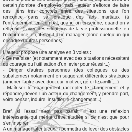
certain nombre d'employés mais l'auteur s'efforce de faire
des liens très concrets entre des situations que l'on
rencontre dans sa pratique des arts martiaux (à
l'entrainement, en combat, quand on enseigne, quand on y
réfléchit...) avec des situations de la vie professionnelle, en
l'occurrence, ici, il s'agit d'un manager (donc quelqu’un qui
encadre d'autres personnes).
L'auteur propose une analyse en 3 volets :
- Se maîtriser (et notamment avec des situations nécessitant
du courage ou l'utilisation d'un levier pour réussir...)
- Diriger d'autres personnes (des collègues ou des
subalternes) notamment en suggérant différentes stratégies
(amener l'autre avec douceur, motiver, gérer le conflit,...)
- Maîtriser le changement (accepter le changement et y
répondre, devenir un acteur du changement, y prendre part,
voire penser, induire, insuffler le changement...)
Bref, si l'essai n'est pas parfait, il est une réflexion
intéressante qui mérite d'être étudiée si ce n'est que pour
s'en inspirer .
A un manager talentueux, il permettra de lever des obstacles