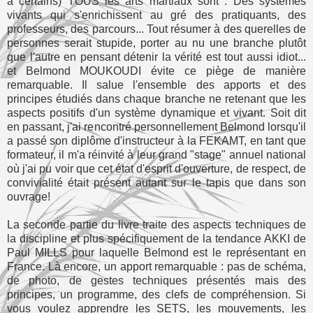
à certains) TOUS les arts martiaux sont : Des systèmes
vivants qui s'enrichissent au gré des pratiquants, des
professeurs, des parcours... Tout résumer à des querelles de
personnes serait stupide, porter au nu une branche plutôt
que l'autre en pensant détenir la vérité est tout aussi idiot...
et Belmond MOUKOUDI évite ce piège de manière
remarquable. Il salue l'ensemble des apports et des
principes étudiés dans chaque branche ne retenant que les
aspects positifs d'un système dynamique et vivant. Soit dit
en passant, j'ai rencontré personnellement Belmond lorsqu'il
a passé son diplôme d'instructeur à la FEKAMT, en tant que
formateur, il m'a réinvité à leur grand "stage" annuel national
où j'ai pu voir que cet état d'esprit d'ouverture, de respect, de
convivialité était présent autant sur le tapis que dans son
ouvrage!
La seconde partie du livre traite des aspects techniques de
la discipline et plus spécifiquement de la tendance AKKI de
Paul MILLS pour laquelle Belmond est le représentant en
France. Là encore, un apport remarquable : pas de schéma,
de photo, de gestes techniques présentés mais des
principes, un programme, des clefs de compréhension. Si
vous voulez apprendre les SETS, les mouvements, les