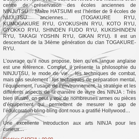
centre de préservation des écoles anciennes de
NINJUTSU… Maître HATSUMI est l’héritier de 9 écoles de
NIJJUTSU anciennes… (TOGAKURE RYU,
KUMOGAKURE RYU, GYOKUSHIN RYU, KOTO RYU,
GYOKKO RYU, SHINDEN FUDO RYU, KUKISHINDEN
RYU, TAKAGI YOSHIN RYU, GIKAN RYU). Il est un
descendant de la 34ème génération du clan TOGAKURE-
RYU.
L’ouvrage qu’il nous propose, bien qu’en langue anglaise
est une référence. Complet, il présente la philosophie du
NINJUTSU, le mode de vie… les techniques de combat,
mais pas seulement : les techniques de préparation mental,
l’équipement, l’usage de l’environnement, la stratégie et les
différents aspects de la manière de vivre des NINJA : Très
bien illustré, on peut y voir de nombreuses armes ou pièces
d’équipement qui permettent de mesurer le gap de
l’édulcoration bling-bling dont nous a gratifié Hollywood…
Une excellente introduction aux arts NINJA pour les
curieux…
Frédéric GARCIA
à
00:00