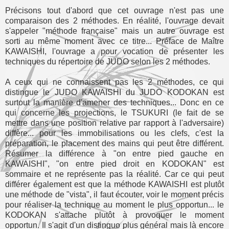
Précisons tout d'abord que cet ouvrage n'est pas une
comparaison des 2 méthodes. En réalité, l'ouvrage devait
s'appeler "méthode française" mais un autre ouvrage est
sorti au même moment avec ce titre... Préface de Maître
KAWAISHI, l'ouvrage a pour vocation de présenter les
techniques du répertoire de JUDO selon les 2 méthodes.
A ceux qui ne connaissent pas les 2 méthodes, ce qui
distingue le JUDO KAWAISHI du JUDO KODOKAN est
surtout la manière d'amener des techniques... Donc en ce
qui concerne les projections, le TSUKURI (le fait de se
mettre dans une position relative par rapport à l'adversaire)
diffère... pour les immobilisations ou les clefs, c'est la
préparation, le placement des mains qui peut être différent.
Résumer la différence à "on entre pied gauche en
KAWAISHI", "on entre pied droit en KODOKAN" est
sommaire et ne représente pas la réalité. Car ce qui peut
différer également est que la méthode KAWAISHI est plutôt
une méthode de "vista", il faut écouter, voir le moment précis
pour réaliser la technique au moment le plus opportun... le
KODOKAN s'attache plutôt à provoquer le moment
opportun. Il s'agit d'un distinguo plus général mais là encore