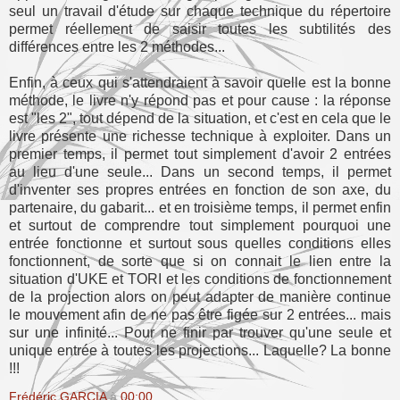
seul un travail d'étude sur chaque technique du répertoire
permet réellement de saisir toutes les subtilités des
différences entre les 2 méthodes...
Enfin, à ceux qui s'attendraient à savoir quelle est la bonne
méthode, le livre n'y répond pas et pour cause : la réponse
est "les 2", tout dépend de la situation, et c'est en cela que le
livre présente une richesse technique à exploiter. Dans un
premier temps, il permet tout simplement d'avoir 2 entrées
au lieu d'une seule... Dans un second temps, il permet
d'inventer ses propres entrées en fonction de son axe, du
partenaire, du gabarit... et en troisième temps, il permet enfin
et surtout de comprendre tout simplement pourquoi une
entrée fonctionne et surtout sous quelles conditions elles
fonctionnent, de sorte que si on connait le lien entre la
situation d'UKE et TORI et les conditions de fonctionnement
de la projection alors on peut adapter de manière continue
le mouvement afin de ne pas être figée sur 2 entrées... mais
sur une infinité... Pour ne finir par trouver qu'une seule et
unique entrée à toutes les projections... Laquelle? La bonne
!!!
Frédéric GARCIA
à
00:00