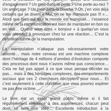
d'engagement ? Un pied-dans-la-porte ? Une porte-au-nez ?
Un amorçage ? Un pied-dans-la-bouche ? Oh, j’en vois déjà
certains qui se disent « Moi, on ne me manipule pas !!! »…
Alors que bien-sur tout le monde est manipulé… l’essence
même de la communication est bien de manipuler en bon ou
en mal… Quand vous dites « bonjour » à quelqu’un vous
vous attendez à provoquer chez lui une réaction… C’est la
définition même de la manipulation.
La manipulation n’attaque pas nécessairement votre
volonté… mais notre cerveau est une machine complexe
dont l’héritage de 4 millions d’années d’évolution comporte
des processus dont nous n’avons même pas conscience…
Cela ne fait pas appel à ce que vous pensez décider ou
pas… mais à des héritages complexes, des comportements
sociaux que ces 2 chercheurs décryptent pour nous… Et
c’est seulement à cette condition que vous pourrez espérer
ne pas être victime…
Le livre est un essai grand public même si il fait
régulièrement référence à des expériences, chacun peut
donc se faire une idée… Excellente introduction à la