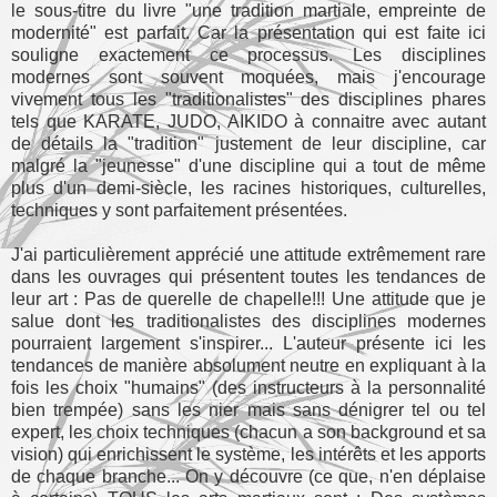
le sous-titre du livre "une tradition martiale, empreinte de
modernité" est parfait. Car la présentation qui est faite ici
souligne exactement ce processus. Les disciplines
modernes sont souvent moquées, mais j'encourage
vivement tous les "traditionalistes" des disciplines phares
tels que KARATE, JUDO, AIKIDO à connaitre avec autant
de détails la "tradition" justement de leur discipline, car
malgré la "jeunesse" d'une discipline qui a tout de même
plus d'un demi-siècle, les racines historiques, culturelles,
techniques y sont parfaitement présentées.
J'ai particulièrement apprécié une attitude extrêmement rare
dans les ouvrages qui présentent toutes les tendances de
leur art : Pas de querelle de chapelle!!! Une attitude que je
salue dont les traditionalistes des disciplines modernes
pourraient largement s'inspirer... L'auteur présente ici les
tendances de manière absolument neutre en expliquant à la
fois les choix "humains" (des instructeurs à la personnalité
bien trempée) sans les nier mais sans dénigrer tel ou tel
expert, les choix techniques (chacun a son background et sa
vision) qui enrichissent le système, les intérêts et les apports
de chaque branche... On y découvre (ce que, n'en déplaise