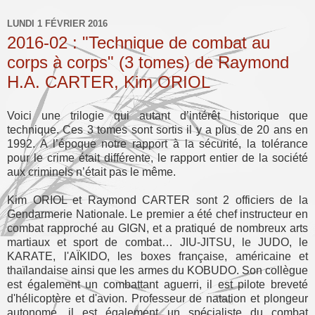
LUNDI 1 FÉVRIER 2016
2016-02 : "Technique de combat au
corps à corps" (3 tomes) de Raymond
H.A. CARTER, Kim ORIOL
Voici une trilogie qui autant d’intérêt historique que
technique. Ces 3 tomes sont sortis il y a plus de 20 ans en
1992. A l’époque notre rapport à la sécurité, la tolérance
pour le crime était différente, le rapport entier de la société
aux criminels n’était pas le même.
Kim ORIOL et Raymond CARTER sont 2 officiers de la
Gendarmerie Nationale. Le premier a été chef instructeur en
combat rapproché au GIGN, et a pratiqué de nombreux arts
martiaux et sport de combat… JIU-JITSU, le JUDO, le
KARATE, l'AÏKIDO, les boxes française, américaine et
thaïlandaise ainsi que les armes du KOBUDO. Son collègue
est également un combattant aguerri, il est pilote breveté
d'hélicoptère et d'avion. Professeur de natation et plongeur
autonome, il est également un spécialiste du combat