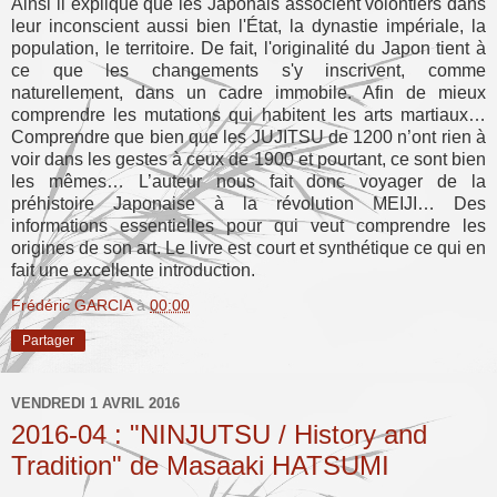
Ainsi il explique que les Japonais associent volontiers dans
leur inconscient aussi bien l'État, la dynastie impériale, la
population, le territoire. De fait, l'originalité du Japon tient à
ce que les changements s'y inscrivent, comme
naturellement, dans un cadre immobile. Afin de mieux
comprendre les mutations qui habitent les arts martiaux…
Comprendre que bien que les JUJITSU de 1200 n’ont rien à
voir dans les gestes à ceux de 1900 et pourtant, ce sont bien
les mêmes… L’auteur nous fait donc voyager de la
préhistoire Japonaise à la révolution MEIJI… Des
informations essentielles pour qui veut comprendre les
origines de son art. Le livre est court et synthétique ce qui en
fait une excellente introduction.
Frédéric GARCIA
à
00:00
Partager
VENDREDI 1 AVRIL 2016
2016-04 : "NINJUTSU / History and
Tradition" de Masaaki HATSUMI