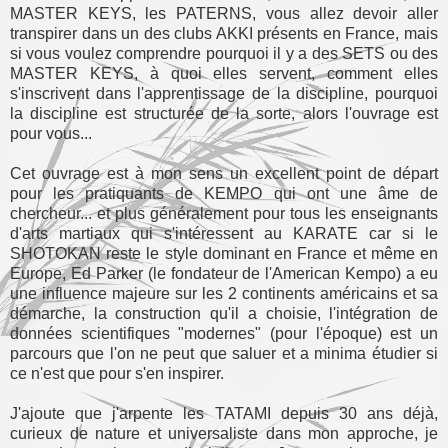
MASTER KEYS, les PATERNS, vous allez devoir aller
transpirer dans un des clubs AKKI présents en France, mais
si vous voulez comprendre pourquoi il y a des SETS ou des
MASTER KEYS, à quoi elles servent, comment elles
s'inscrivent dans l'apprentissage de la discipline, pourquoi
la discipline est structurée de la sorte, alors l'ouvrage est
pour vous...
Cet ouvrage est à mon sens un excellent point de départ
pour les pratiquants de KEMPO qui ont une âme de
chercheur... et plus généralement pour tous les enseignants
d'arts martiaux qui s'intéressent au KARATE car si le
SHOTOKAN reste le style dominant en France et même en
Europe, Ed Parker (le fondateur de l'American Kempo) a eu
une influence majeure sur les 2 continents américains et sa
démarche, la construction qu'il a choisie, l'intégration de
données scientifiques "modernes" (pour l'époque) est un
parcours que l'on ne peut que saluer et a minima étudier si
ce n'est que pour s'en inspirer.
J'ajoute que j'arpente les TATAMI depuis 30 ans déjà,
curieux de nature et universaliste dans mon approche, je