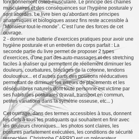
fonctionnement osteo-musculaire. Le principe des chaines
musculaires et des conséquences sur l'hygiène posturale y
sont abordés. Le livre bien qu'abordant des principes
anatomiques et biologiques assez fins reste accessible à
"Monsieur-tout-le-monde". C'est l'une des forces de cet
ouvrage.
2 - donner une batterie d'exercices pratiques pour avoir une
hygiène posturale et un entretien du corps parfait : La
seconde partie du livre permet de proposer 2 types
d'exercices, d'une part des auto-massages et des stretching
faciles à réaliser qui permettent de réellement diminuer les
douleurs, courbatures, blocages de la colonne, tendons
douloureux... et d'autres parts des positions rééducatives
permettant de diminuer les erreurs de placements et les
déséquilibres naturels dont toute personne est victime par
ses habitudes posturales (travail, transport en commun,
petites variations dans la symétrie osseuse, etc... )
Cet ouvrage, dans des termes accessibles à tous, donnent
les clefs à tous les pratiquants qui souhaitent en finir avec
les douleurs chroniques... les photos sont claires, les
postures parfaitement exécutées, les conditions de sécurité
respectées. Christophe CARRIO est un préparateur