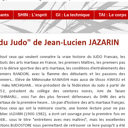
ants
SHIN : L'esprit
GI : La technique
TAI : Le corps
t du Judo" de Jean-Lucien JAZARIN
tout ceux qui veulent connaitre la vraie histoire du JUDO Francais, les
buts des arts martiaux en France, les premiers Maîtres, les premiers pas
rs la dérive sportive des arts martiaux, les conditions d’entraînements des
emiers RANDORI, avec la flamme des débutants et les passions des
onniers... Elève de Mikinosuke KAWAISHI mais aussi de Shozo AWASU et
 Haku MICHIGAMI... Vice-président de la fédération du Judo à partir de
53, président du collège des ceintures noires, Ami de Taisen
SHIMARU... voici l'un des plus fervent défenseurs du SHIN des arts
rtiaux de la première heure... Un pan d'histoire des arts martiaux français.
tous ceux qui ont la mémoire courte, une bonne lecture pour ne pas
blier. JAZARIN (1900-1982), a écrit cet ouvrage pour la première fois en
68... sous le titre "entretiens avec mes maîtres", mais les excellentes
itions BUDOSTORE nous permettent de retrouver ce livre puisqu'il a été