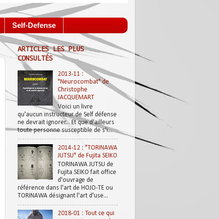
Self-Defense
ARTICLES LES PLUS
CONSULTÉS
2013-11 :
"Neurocombat" de
Christophe
JACQUEMART
Voici un livre
qu'aucun instructeur de Self défense
ne devrait ignorer... Et que d'ailleurs
toute personne susceptible de s'i...
2014-12 : "TORINAWA
JUTSU" de Fujita SEIKO
TORINAWA JUTSU de
Fujita SEIKO fait office
d'ouvrage de
référence dans l'art de HOJO-TE ou
TORINAWA désignant l'art d'use...
2018-01 : Tout ce qui