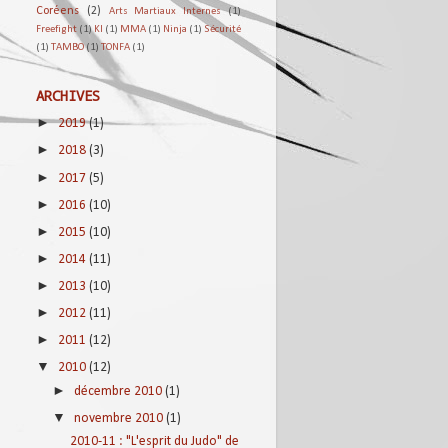
Coréens
(2)
Arts Martiaux Internes
(1)
Freefight
(1)
KI
(1)
MMA
(1)
Ninja
(1)
Sécurité
(1)
TAMBO
(1)
TONFA
(1)
ARCHIVES
►
2019
(1)
►
2018
(3)
►
2017
(5)
►
2016
(10)
►
2015
(10)
►
2014
(11)
►
2013
(10)
►
2012
(11)
►
2011
(12)
▼
2010
(12)
►
décembre 2010
(1)
▼
novembre 2010
(1)
2010-11 : "L'esprit du Judo" de