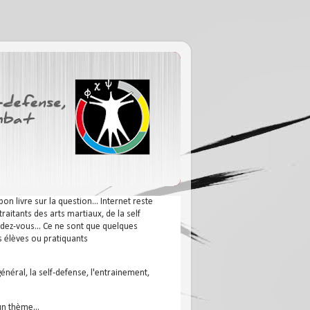
n livre sur la question... Internet reste
aitants des arts martiaux, de la self
endez-vous... Ce ne sont que quelques
s élèves ou pratiquants
général, la self-defense, l'entrainement,
un thème...