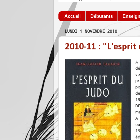
Accueil
Débutants
Enseign
LUNDI 1 NOVEMBRE 2010
2010-11 : "L'espri
A 
dé
ve
pr
pi
de
19
DE
ma
A 
ou
19
éd