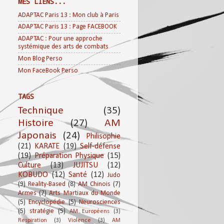
MES LIENS...
ADAPTAC Paris 13 : Mon club à Paris
ADAPTAC Paris 13 : Page FACEBOOK
ADAPTAC : Pour une approche
systémique des arts de combats
Mon Blog Perso
Mon FaceBook Perso
TAGS
Technique
(35)
Histoire
(27)
AM
Japonais
(24)
Philisophie
(21)
KARATE
(19)
Self-défense
(19)
Préparation Physique
(15)
Culture
(13)
JUJITSU
(12)
KOBUDO
(12)
Santé
(12)
Judo
(9)
Reality-Based
(8)
AM Chinois
(7)
Armes
(7)
Arts Martiaux du Monde
(5)
Encyclopédie
(5)
Neurosciences
(5)
stratégie
(5)
AM Européens
(3)
Respiration
(3)
Violence
(3)
AM