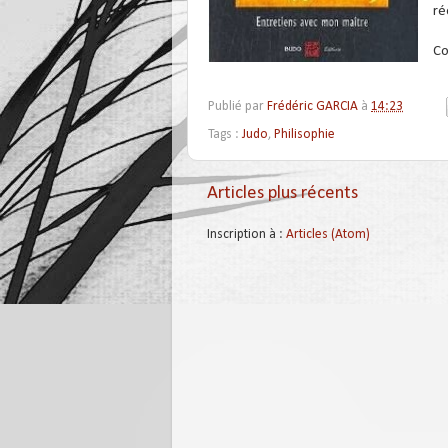
ré
Co
Publié par
Frédéric GARCIA
à
14:23
Tags :
Judo
,
Philisophie
Articles plus récents
Inscription à :
Articles (Atom)