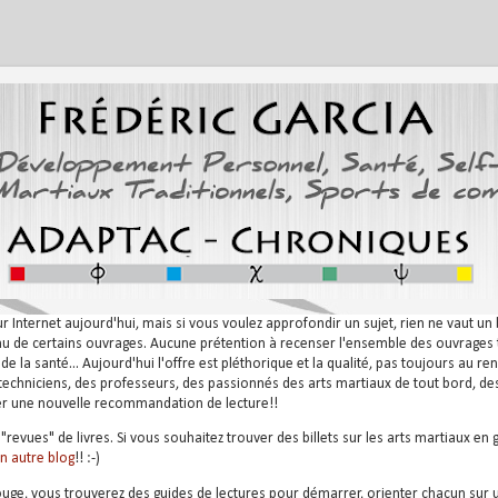
nternet aujourd'hui, mais si vous voulez approfondir un sujet, rien ne vaut un bo
nu de certains ouvrages. Aucune prétention à recenser l'ensemble des ouvrages tr
e la santé... Aujourd'hui l'offre est pléthorique et la qualité, pas toujours au r
chniciens, des professeurs, des passionnés des arts martiaux de tout bord, de
ter une nouvelle recommandation de lecture!!
"revues" de livres. Si vous souhaitez trouver des billets sur les arts martiaux en 
n autre blog
!! :-)
rouge, vous trouverez des guides de lectures pour démarrer, orienter chacun sur 