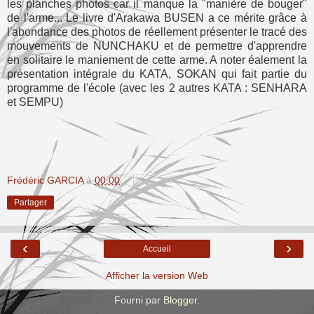
les planches photos car il manque la "manière de bouger"
de l'arme... Le livre d'Arakawa BUSEN a ce mérite grâce à
l'abondance des photos de réellement présenter le tracé des
mouvements de NUNCHAKU et de permettre d'apprendre
en solitaire le maniement de cette arme. A noter éalement la
présentation intégrale du KATA, SOKAN qui fait partie du
programme de l'école (avec les 2 autres KATA : SENHARA
et SEMPU)
Frédéric GARCIA
à
00:00
Partager
‹
›
Accueil
Afficher la version Web
Fourni par
Blogger
.