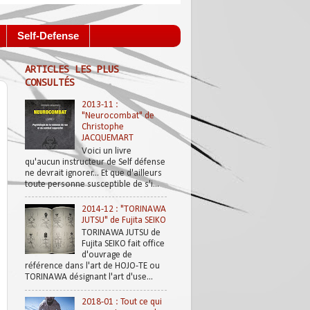
Self-Defense
ARTICLES LES PLUS
CONSULTÉS
2013-11 :
"Neurocombat" de
Christophe
JACQUEMART
Voici un livre
qu'aucun instructeur de Self défense
ne devrait ignorer... Et que d'ailleurs
toute personne susceptible de s'i...
2014-12 : "TORINAWA
JUTSU" de Fujita SEIKO
TORINAWA JUTSU de
Fujita SEIKO fait office
d'ouvrage de
référence dans l'art de HOJO-TE ou
TORINAWA désignant l'art d'use...
2018-01 : Tout ce qui