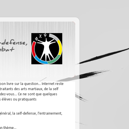
n livre sur la question... Internet reste
aitants des arts martiaux, de la self
endez-vous... Ce ne sont que quelques
s élèves ou pratiquants
général, la self-defense, l'entrainement,
un thème...