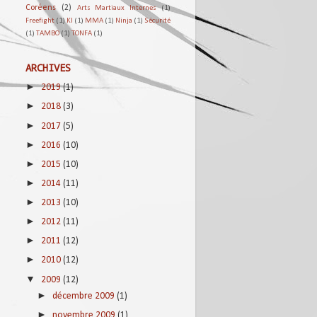
Coréens
(2)
Arts Martiaux Internes
(1)
Freefight
(1)
KI
(1)
MMA
(1)
Ninja
(1)
Sécurité
(1)
TAMBO
(1)
TONFA
(1)
ARCHIVES
►
2019
(1)
►
2018
(3)
►
2017
(5)
►
2016
(10)
►
2015
(10)
►
2014
(11)
►
2013
(10)
►
2012
(11)
►
2011
(12)
►
2010
(12)
▼
2009
(12)
►
décembre 2009
(1)
►
novembre 2009
(1)