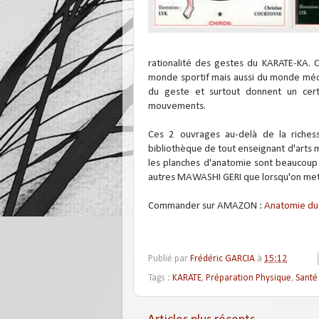
rationalité des gestes du KARATE-KA.
monde sportif mais aussi du monde médic
du geste et surtout donnent un ce
mouvements.
Ces 2 ouvrages au-delà de la richess
bibliothèque de tout enseignant d'arts ma
les planches d'anatomie sont beaucoup 
autres MAWASHI GERI que lorsqu'on met
Commander sur AMAZON :
Anatomie du
Publié par
Frédéric GARCIA
à
15:12
Tags :
KARATE
,
Préparation Physique
,
Santé