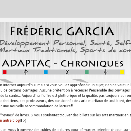
nternet aujourd'hui, mais si vous voulez approfondir un sujet, rien ne vaut un bo
nu de certains ouvrages. Aucune prétention à recenser l'ensemble des ouvrages tr
e la santé... Aujourd'hui l'offre est pléthorique et la qualité, pas toujours au r
chniciens, des professeurs, des passionnés des arts martiaux de tout bord, de
ter une nouvelle recommandation de lecture!!
"revues" de livres. Si vous souhaitez trouver des billets sur les arts martiaux en 
n autre blog
!! :-)
rouge, vous trouverez des guides de lectures pour démarrer, orienter chacun sur 