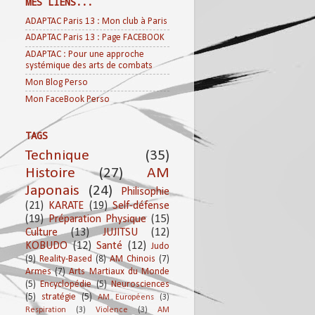
MES LIENS...
ADAPTAC Paris 13 : Mon club à Paris
ADAPTAC Paris 13 : Page FACEBOOK
ADAPTAC : Pour une approche
systémique des arts de combats
Mon Blog Perso
Mon FaceBook Perso
TAGS
Technique
(35)
Histoire
(27)
AM
Japonais
(24)
Philisophie
(21)
KARATE
(19)
Self-défense
(19)
Préparation Physique
(15)
Culture
(13)
JUJITSU
(12)
KOBUDO
(12)
Santé
(12)
Judo
(9)
Reality-Based
(8)
AM Chinois
(7)
Armes
(7)
Arts Martiaux du Monde
(5)
Encyclopédie
(5)
Neurosciences
(5)
stratégie
(5)
AM Européens
(3)
Respiration
(3)
Violence
(3)
AM