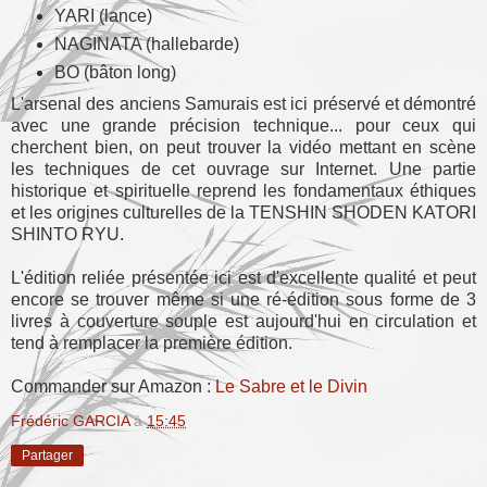
YARI (lance)
NAGINATA (hallebarde)
BO (bâton long)
L'arsenal des anciens Samurais est ici préservé et démontré
avec une grande précision technique... pour ceux qui
cherchent bien, on peut trouver la vidéo mettant en scène
les techniques de cet ouvrage sur Internet. Une partie
historique et spirituelle reprend les fondamentaux éthiques
et les origines culturelles de la TENSHIN SHODEN KATORI
SHINTO RYU.
L'édition reliée présentée ici est d'excellente qualité et peut
encore se trouver même si une ré-édition sous forme de 3
livres à couverture souple est aujourd'hui en circulation et
tend à remplacer la première édition.
Commander sur Amazon :
Le Sabre et le Divin
Frédéric GARCIA
à
15:45
Partager