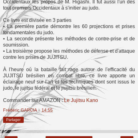
Occidentaux les propos de M. Higashi. Il fut aussi l'un des
tout premiers Occidentaux à s'initier au judo.
Ce livre est divisée en 3 parties
• La première partie démontre les 60 projections et prises
fondamentales du judo.
• La seconde présente les méthodes de contre-prise et de
soumission.
• La troisième propose les méthodes de défense et d'attaque
contre les prises de JUJITSU.
À l'heure où la bataille fait rage autour de l'efficacité du
JUJITSU brésilien en combat libre, ce livre apporte un
éclairage neuf sur l'art et les techniques dont sont issus le
judo, le jujitsu fédéral et le jiujitsu brésilien.
Commander sur AMAZON :
Le Jujitsu Kano
Frédéric GARCIA
à
14:55
Partager