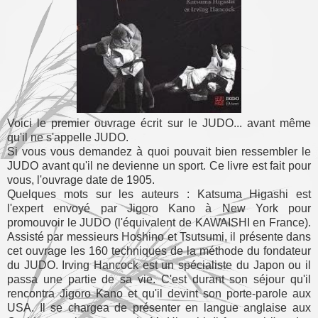
Voici le premier ouvrage écrit sur le JUDO... avant même
qu'il ne s'appelle JUDO.
Si vous vous demandez à quoi pouvait bien ressembler le
JUDO avant qu'il ne devienne un sport. Ce livre est fait pour
vous, l'ouvrage date de 1905.
Quelques mots sur les auteurs : Katsuma Higashi est
l'expert envoyé par Jigoro Kano à New York pour
promouvoir le JUDO (l'équivalent de KAWAISHI en France).
Assisté par messieurs Hoshino et Tsutsumi, il présente dans
cet ouvrage les 160 techniques de la méthode du fondateur
du JUDO. Irving Hancock est un spécialiste du Japon ou il
passa une partie de sa vie. C'est durant son séjour qu'il
rencontra Jigoro Kano et qu'il devint son porte-parole aux
USA. Il se chargea de présenter en langue anglaise aux