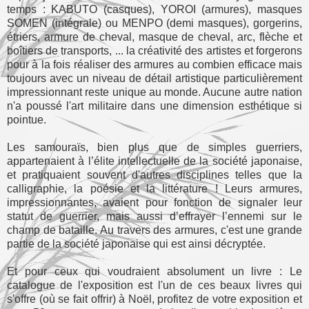
temps : KABUTO (casques), YOROI (armures), masques
SOMEN (intégrale) ou MENPO (demi masques), gorgerins,
étriers, armure de cheval, masque de cheval, arc, flèche et
boîtiers de transports, ... la créativité des artistes et forgerons
pour à la fois réaliser des armures au combien efficace mais
toujours avec un niveau de détail artistique particulièrement
impressionnant reste unique au monde. Aucune autre nation
n'a poussé l'art militaire dans une dimension esthétique si
pointue.
Les samouraïs, bien plus que de simples guerriers,
appartenaient à l’élite intellectuelle de la société japonaise,
et pratiquaient souvent d'autres disciplines telles que la
calligraphie, la poésie et la littérature ! Leurs armures,
impressionnantes, avaient pour fonction de signaler leur
statut de guerrier, mais aussi d’effrayer l’ennemi sur le
champ de bataille. Au travers des armures, c'est une grande
partie de la société japonaise qui est ainsi décryptée.
Et pour ceux qui voudraient absolument un livre : Le
catalogue de l'exposition est l'un de ces beaux livres qui
s'offre (où se fait offrir) à Noël, profitez de votre exposition et