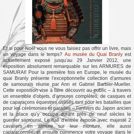
Et si pour Noël vous ne vous faisiez pas offrir un livre, mais
un voyage dans le temps?
Au musée du Quai Branly
est
actuellement exposé jusqu'au 29 Janvier 2012, une
exposition absolument remarquable sur les ARMURES de
SAMURAI! Pour la première fois en Europe, le musée du
quai Branly présente l'exceptionnelle collection d'armures
de samouraïs réunie par Ann et Gabriel Barbier-Mueller.
Cette exposition vise à faire découvrir au public – à travers
un ensemble d'objets, d'armures complètes, de casques et
de caparaçons équestres utilisés tant pour les batailles que
pour les cérémonies et parades – l'univers du Japon ancien
et la place qu'y occupa durant près de neuf siècles le
guerrier samouraï. Le hall d'entrée expose avec majesté 2
cavaliers en armure sur leur monture, elle aussi
caparaçonnée, et ensuite commence votre voyage dans le