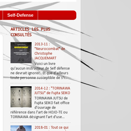
Self-Defense
ARTICLES LES PLUS
CONSULTÉS
2013-11 :
"Neurocombat" de
Christophe
JACQUEMART
Voici un livre
qu'aucun instructeur de Self défense
ne devrait ignorer... Et que d'ailleurs
toute personne susceptible de s'i...
2014-12 : "TORINAWA
JUTSU" de Fujita SEIKO
TORINAWA JUTSU de
Fujita SEIKO fait office
d'ouvrage de
référence dans l'art de HOJO-TE ou
TORINAWA désignant l'art d'use...
2018-01 : Tout ce qui