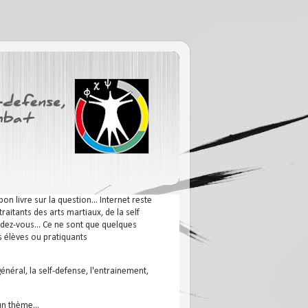
n livre sur la question... Internet reste
aitants des arts martiaux, de la self
endez-vous... Ce ne sont que quelques
s élèves ou pratiquants
général, la self-defense, l'entrainement,
un thème...