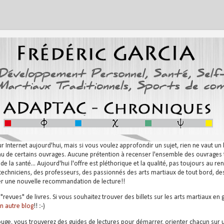
nternet aujourd'hui, mais si vous voulez approfondir un sujet, rien ne vaut un bo
nu de certains ouvrages. Aucune prétention à recenser l'ensemble des ouvrages tr
e la santé... Aujourd'hui l'offre est pléthorique et la qualité, pas toujours au r
chniciens, des professeurs, des passionnés des arts martiaux de tout bord, de
ter une nouvelle recommandation de lecture!!
"revues" de livres. Si vous souhaitez trouver des billets sur les arts martiaux en 
n autre blog
!! :-)
rouge, vous trouverez des guides de lectures pour démarrer, orienter chacun sur 