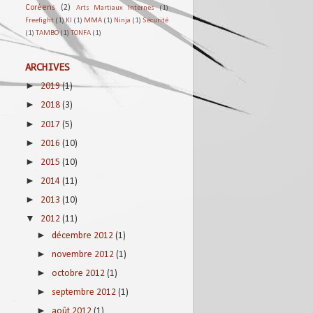
Coréens
(2)
Arts Martiaux Internes
(1)
Freefight
(1)
KI
(1)
MMA
(1)
Ninja
(1)
Sécurité
(1)
TAMBO
(1)
TONFA
(1)
ARCHIVES
►
2019
(1)
►
2018
(3)
►
2017
(5)
►
2016
(10)
►
2015
(10)
►
2014
(11)
►
2013
(10)
▼
2012
(11)
►
décembre 2012
(1)
►
novembre 2012
(1)
►
octobre 2012
(1)
►
septembre 2012
(1)
►
août 2012
(1)