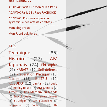
MES LIENS...
ADAPTAC Paris 13 : Mon club à Paris
ADAPTAC Paris 13 : Page FACEBOOK
ADAPTAC : Pour une approche
systémique des arts de combats
Mon Blog Perso
Mon FaceBook Perso
TAGS
Technique
(35)
Histoire
(27)
AM
Japonais
(24)
Philisophie
(21)
KARATE
(19)
Self-défense
(19)
Préparation Physique
(15)
Culture
(13)
JUJITSU
(12)
KOBUDO
(12)
Santé
(12)
Judo
(9)
Reality-Based
(8)
AM Chinois
(7)
Armes
(7)
Arts Martiaux du Monde
(5)
Encyclopédie
(5)
Neurosciences
(5)
stratégie
(5)
AM Européens
(3)
Respiration
(3)
Violence
(3)
AM